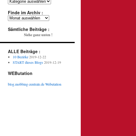
Mobbing
Finde im Archiv :
Finde
im
Archiv
Sämtliche Beiträge :
:
Siehe ganz unten !
ALLE Beiträge :
10 Bezirke
2019-12-22
START dieses Blogs
2019-12-19
WEButation
blog.mobbing-zentrale.de Webutation