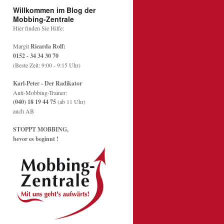
Willkommen im Blog der
Mobbing-Zentrale
Hier finden Sie Hilfe:
Margit
Ricarda Rolf:
0152 - 34 34 30 70
(Beste Zeit: 9:00 - 9:15 Uhr)
Karl-Peter - Der Radikator
Anti-Mobbing-Trainer:
(040) 18 19 44 75
(ab 11 Uhr)
auch AB
STOPPT MOBBING,
bevor es beginnt !