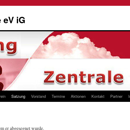
 eV iG
rein
Satzung
Vorstand
Termine
Aktionen
Kontakt
Partner
dem er abgesegnet wurde.