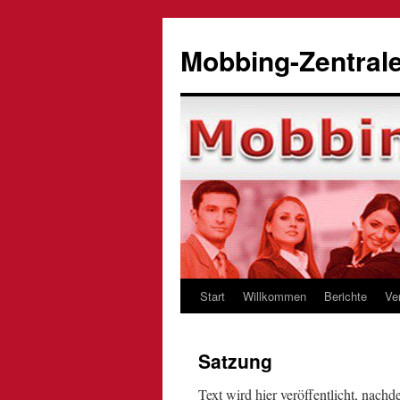
Zum
Inhalt
Mobbing-Zentrale
springen
Start
Willkommen
Berichte
Ve
Satzung
Text wird hier veröffentlicht, nach