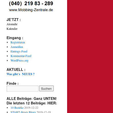
JE’TZT :
Atomuhr
Kalender
Eingang :
Registrieren
Anmelden
Eintrags-Feed
Kommentar-Feed
WordPress.org
AKTUELL :
Was gibt´s NEUES ?
Finde :
ALLE Beiträge: Ganz UNTEN!
Die letzten 12 Beiträge: HIER:
10 Bezirke
2019-12-22
START dieses Blogs
2019-12-19