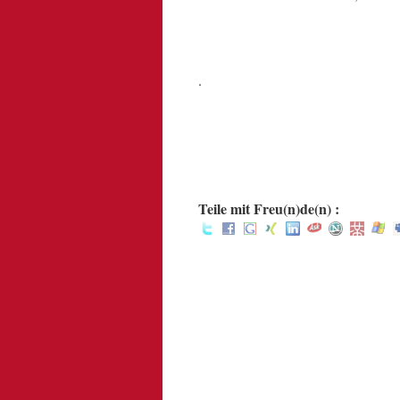
.
.
:
Teile mit Freu(n)de(n) :