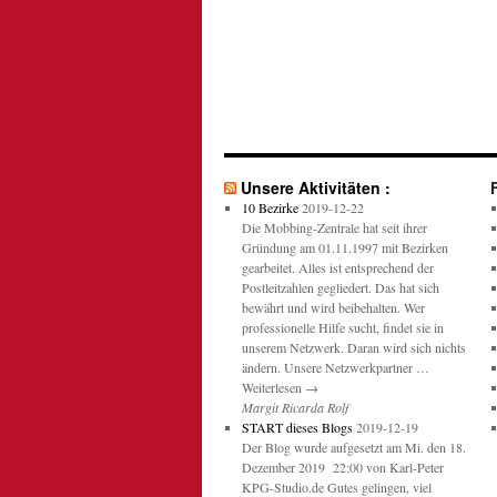
Unsere Aktivitäten :
10 Bezirke
2019-12-22
Die Mobbing-Zentrale hat seit ihrer
Gründung am 01.11.1997 mit Bezirken
gearbeitet. Alles ist entsprechend der
Postleitzahlen gegliedert. Das hat sich
bewährt und wird beibehalten. Wer
professionelle Hilfe sucht, findet sie in
unserem Netzwerk. Daran wird sich nichts
ändern. Unsere Netzwerkpartner …
Weiterlesen →
Margit Ricarda Rolf
START dieses Blogs
2019-12-19
Der Blog wurde aufgesetzt am Mi. den 18.
Dezember 2019 22:00 von Karl-Peter
KPG-Studio.de Gutes gelingen, viel