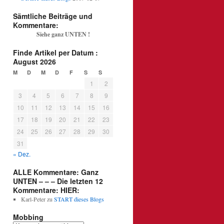
Sämtliche Beiträge und
Kommentare:
Siehe ganz UNTEN !
Finde Artikel per Datum :
August 2026
M
D
M
D
F
S
S
1
2
3
4
5
6
7
8
9
10
11
12
13
14
15
16
17
18
19
20
21
22
23
24
25
26
27
28
29
30
31
« Dez.
ALLE Kommentare: Ganz
UNTEN – – – Die letzten 12
Kommentare: HIER:
Karl-Peter
zu
START dieses Blogs
Mobbing